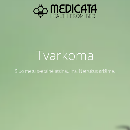
Tvarkoma
Šiuo metu svetainė atsinaujina. Netrukus grįšime.