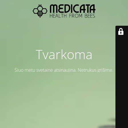
Tvarkoma
Šiuo metu svetainė atsinaujina. Netrukus grįšime.