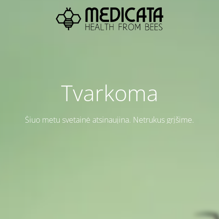
Tvarkoma
Šiuo metu svetainė atsinaujina. Netrukus grįšime.