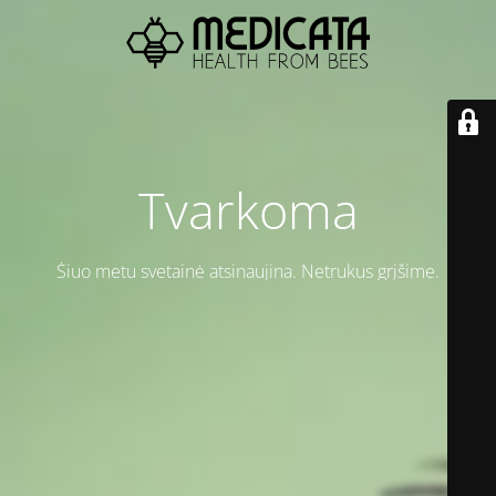
Tvarkoma
Šiuo metu svetainė atsinaujina. Netrukus grįšime.