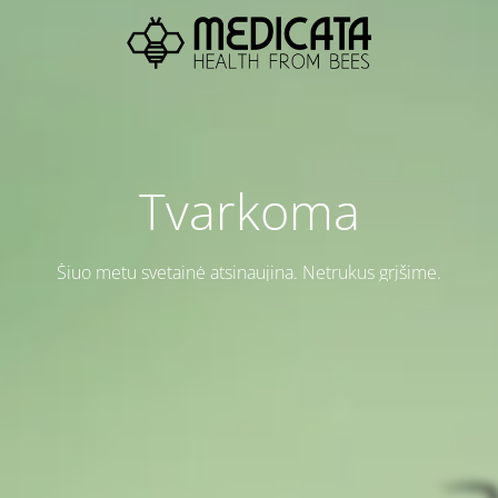
Tvarkoma
Šiuo metu svetainė atsinaujina. Netrukus grįšime.