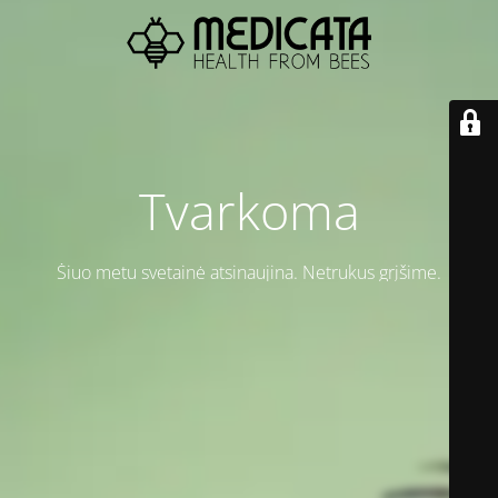
Tvarkoma
Šiuo metu svetainė atsinaujina. Netrukus grįšime.