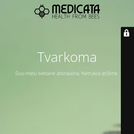
Tvarkoma
Šiuo metu svetainė atsinaujina. Netrukus grįšime.