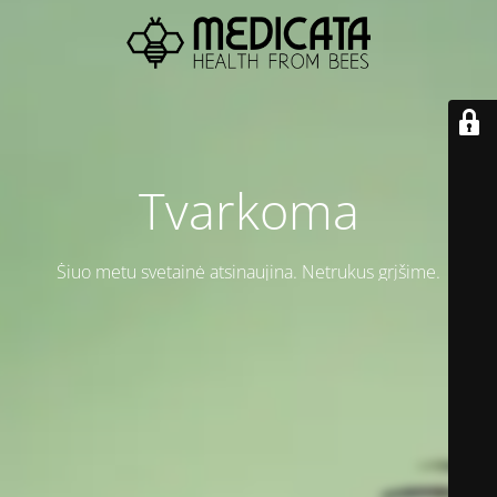
Tvarkoma
Šiuo metu svetainė atsinaujina. Netrukus grįšime.