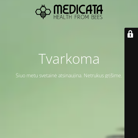
Tvarkoma
Šiuo metu svetainė atsinaujina. Netrukus grįšime.