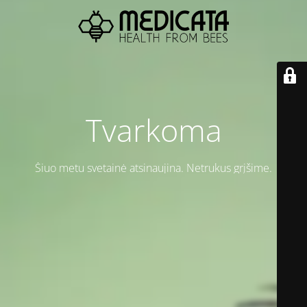
Tvarkoma
Šiuo metu svetainė atsinaujina. Netrukus grįšime.